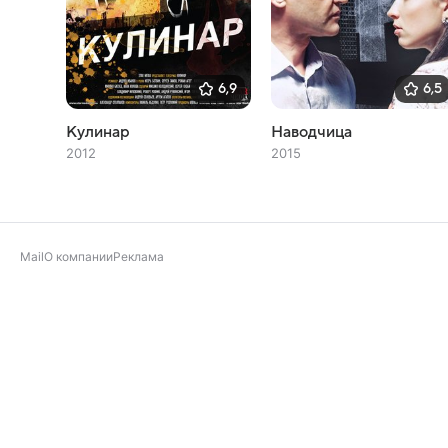
6,9
6,5
Кулинар
Наводчица
2012
2015
Mail
О компании
Реклама