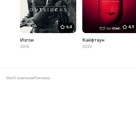
6,4
4,9
Изгои
Кайфтаун
2016
2020
Mail
О компании
Реклама