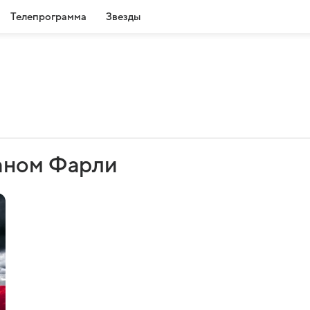
Телепрограмма
Звезды
аном Фарли