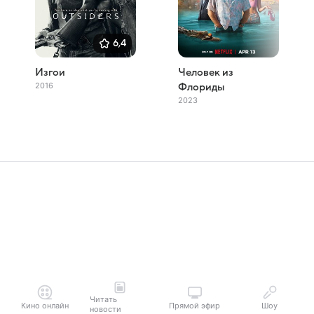
6,4
Изгои
Человек из
2016
Флориды
2023
Читать
Кино онлайн
Прямой эфир
Шоу
новости