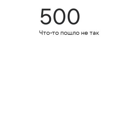
500
Что-то пошло не так