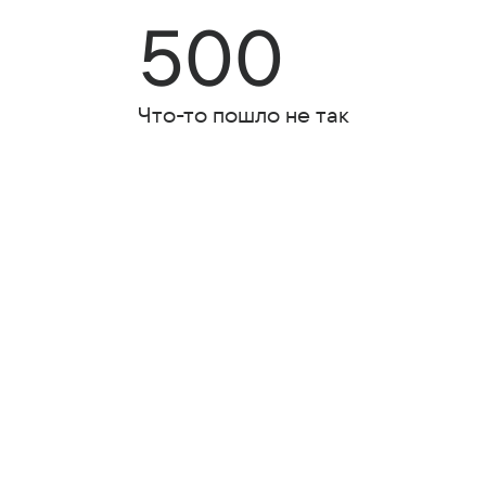
500
Что-то пошло не так