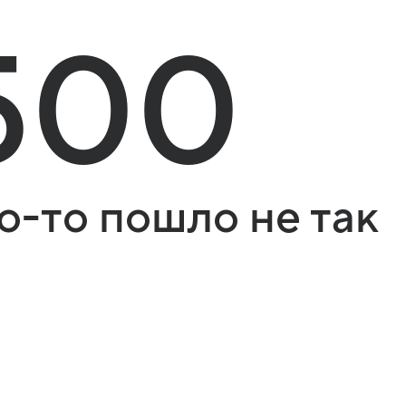
500
о-то пошло не так