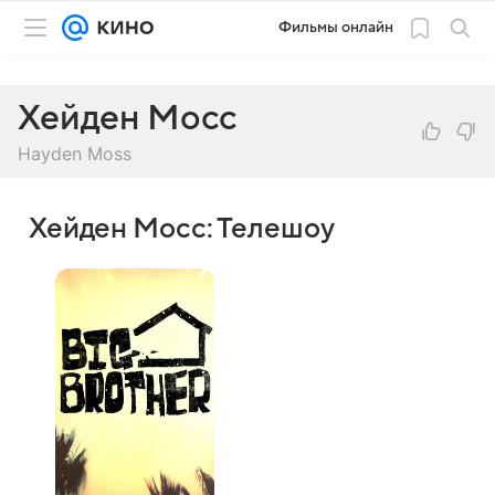
Фильмы онлайн
Хейден Мосс
Hayden Moss
Хейден Мосс: Телешоу