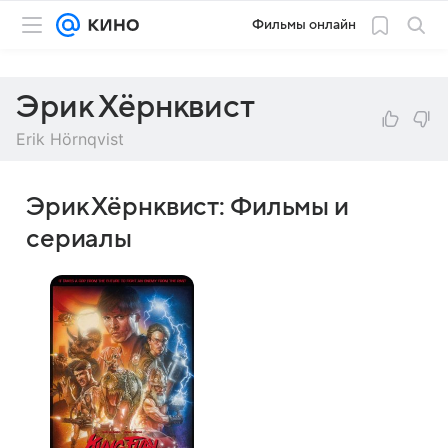
Фильмы онлайн
Эрик Хёрнквист
Erik Hörnqvist
Эрик Хёрнквист: Фильмы и
сериалы