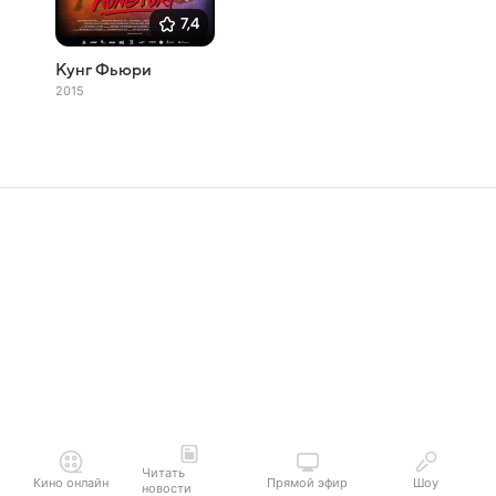
7,4
Кунг Фьюри
2015
Читать
Кино онлайн
Прямой эфир
Шоу
новости