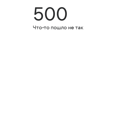
500
Что-то пошло не так