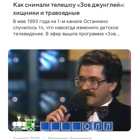
Как снимали телешоу «Зов джунглей»:
хищники и травоядные
В мае 1993 года на 1-м канале Останкино
случилось то, что навсегда изменило детское
телевидение. В эфир вышла программа «Зов
джунглей» — и дети по всей стране вдруг
поняли: субботнее утро больше не будет
2 марта 2026
Владимир Белозеров