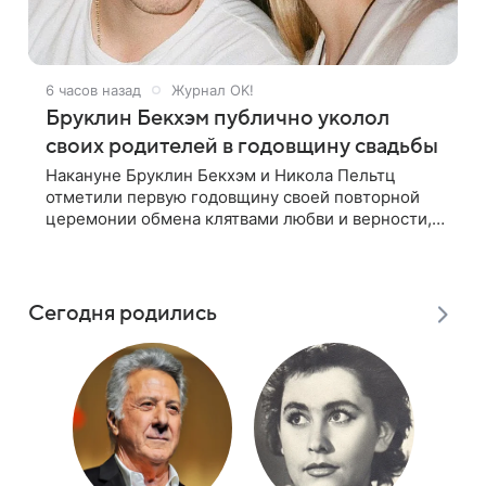
6 часов назад
Журнал OK!
Бруклин Бекхэм публично уколол
своих родителей в годовщину свадьбы
Накануне Бруклин Бекхэм и Никола Пельтц
отметили первую годовщину своей повторной
церемонии обмена клятвами любви и верности,
на которую не позвали никого из клана Бекхэм.
По словам инсайдеров, пара считает это
Сегодня родились