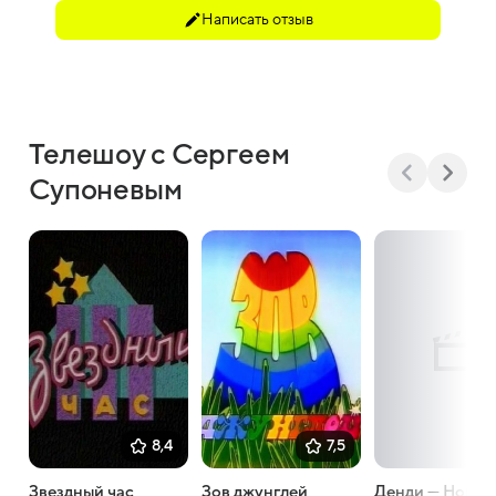
Написать отзыв
Телешоу с Сергеем
Супоневым
8,4
7,5
Звездный час
Зов джунглей
Денди — Новая