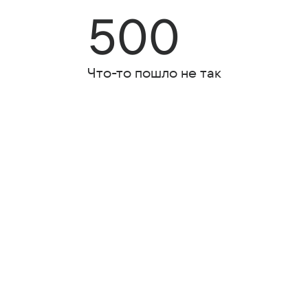
500
Что-то пошло не так