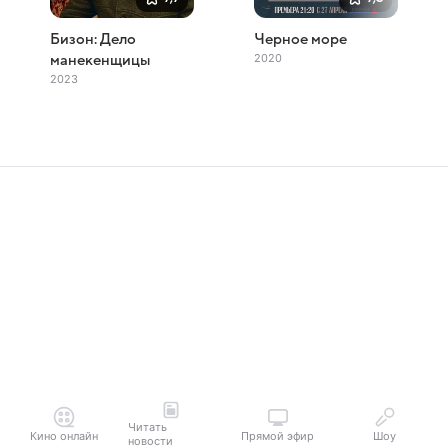
Бизон: Дело
Черное море
2020
манекенщицы
2023
Читать
Кино онлайн
Прямой эфир
Шоу
новости