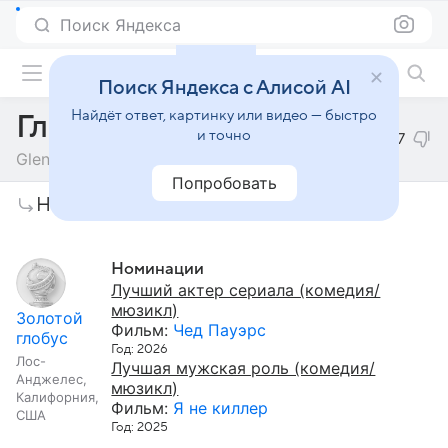
Поиск Яндекса
Фильмы онлайн
Поиск Яндекса с Алисой AI
Найдёт ответ, картинку или видео — быстро
Глен Пауэлл
и точно
7
Glen Powell
Попробовать
Награды и премии
Номинации
Лучший актер сериала (комедия/
мюзикл)
Золотой
Фильм:
Чед Пауэрс
глобус
Год: 2026
Лос-
Лучшая мужская роль (комедия/
Анджелес,
мюзикл)
Калифорния,
Фильм:
Я не киллер
США
Год: 2025