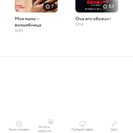
7
5,7
Моя мама —
Она его обожает
2014
волшебница
2025
Читать
Кино онлайн
Прямой эфир
Шоу
новости