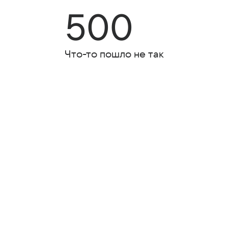
500
Что-то пошло не так