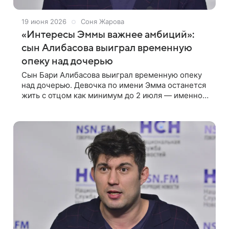
19 июня 2026
Соня Жарова
«Интересы Эммы важнее амбиций»:
сын Алибасова выиграл временную
опеку над дочерью
Сын Бари Алибасова выиграл временную опеку
над дочерью. Девочка по имени Эмма останется
жить с отцом как минимум до 2 июля — именно
на эту дату назначено следующее заседание
суда. На нем решат, с кем из