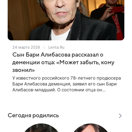
24 марта 2026
Lenta.Ru
Сын Бари Алибасова рассказал о
деменции отца: «Может забыть, кому
звонил»
У известного российского 78-летнего продюсера
Бари Алибасова деменция, заявил его сын Бари
Алибасов-младший. О состоянии отца он
рассказал в разговоре с «Лентой.ру». «У него
деменция. Он нормально [себя
Сегодня родились