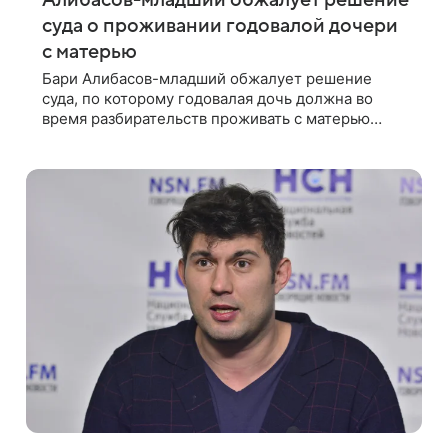
Алибасов-младший обжалует решение
суда о проживании годовалой дочери
с матерью
Бари Алибасов-младший обжалует решение
суда, по которому годовалая дочь должна во
время разбирательств проживать с матерью
Ариной Алибасовой. Об этом «Газете.Ru»
рассказала адвокат предпринимателя Юлия