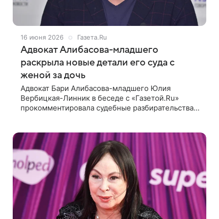
16 июня 2026
Газета.Ru
Адвокат Алибасова-младшего
раскрыла новые детали его суда с
женой за дочь
Адвокат Бари Алибасова-младшего Юлия
Вербицкая-Линник в беседе с «Газетой.Ru»
прокомментировала судебные разбирательства
шоумена с женой Ариной. Она рассказала, что ее
доверитель готов финансово помогать