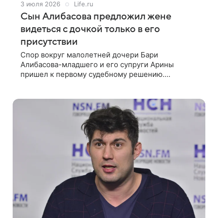
3 июля 2026
Life.ru
Сын Алибасова предложил жене
видеться с дочкой только в его
присутствии
Спор вокруг малолетней дочери Бари
Алибасова-младшего и его супруги Арины
пришел к первому судебному решению.
Пресненский суд Москвы определил, что на
период разбирательства девочка будет
проживать с матерью.