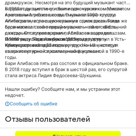
драмкружок. Несмотря на это будущий музыкант часто
нарушал дисциплину и был исключен из комсомола
В 1966 году вместе со своим однокурсником Михаилом
и несколько раз из школы. В начале 1960-х годов
Араповым Алибасов создал музыкальную группу
Алибасов вместе с несколькими одноклассниками
«Интеграл», играющую музыку в стиле джаз. Тогда же
организовал свой первый музыкальный ансамбль,
Бари написал свою первую песню — твист «Весенний
с которым гастролировал по близлежащим колхозам.
дождь». Отслужив в армии, Алибасов возродил
После выпуска из школы в 1965 году поступил в Усть-
«Интеграл». Под его руководством группа
В 1989 году Бари Алибасов распустил группу
Каменогорский строительно-дорожный институт
просуществовала 22 года.
«Интеграл» и создал поп-группу «На-На», которая
на архитектурно-строительный факультет.
стала популярной и коммерчески успешной в 1990-е
годы.
Бари Алибасов пять раз состоял в официальном браке.
В 2018 году вступил в брак в шестой раз, его супругой
стала актриса Лидия Федосеева-Шукшина.
Нашли ошибку? Сообщите нам, и мы устраним этот
недочет.
Сообщить об ошибке
Отзывы пользователей