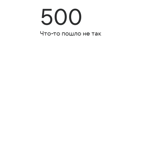
500
Что-то пошло не так