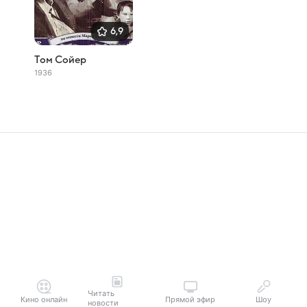
6,9
Том Сойер
1936
Читать
Кино онлайн
Прямой эфир
Шоу
новости