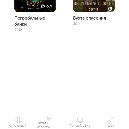
6,4
Погребальные
Бухта спасения
2014
байки
2019
Читать
Кино онлайн
Прямой эфир
Шоу
новости