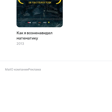
Как я возненавидел
математику
2013
Mail
О компании
Реклама