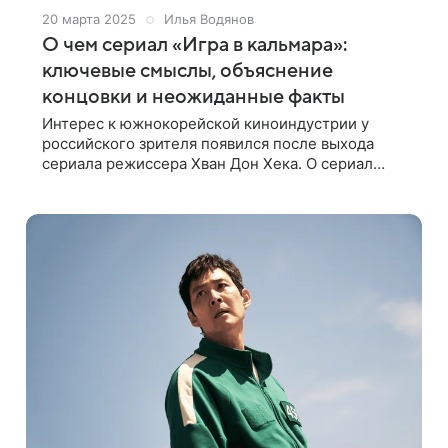
20 марта 2025
Илья Водянов
О чем сериал «Игра в кальмара»:
ключевые смыслы, объяснение
концовки и неожиданные факты
Интерес к южнокорейской киноиндустрии у
российского зрителя появился после выхода
сериала режиссера Хван Дон Хека. О сериал
«Игра в кальмара», чем закончился последний
сезон и стоит ли ждать новый, рассказываем