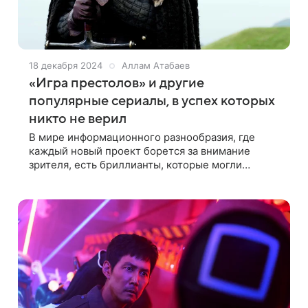
18 декабря 2024
Аллам Атабаев
«Игра престолов» и другие
популярные сериалы, в успех которых
никто не верил
В мире информационного разнообразия, где
каждый новый проект борется за внимание
зрителя, есть бриллианты, которые могли
затеряться. Собрали пятерку самых
неожиданных хитов Когда речь заходит о
сериалах, часто кажется,