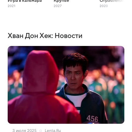
Игра в кальмара
Крупье
Ограбление ск
2021
2027
2020
Хван Дон Хек: Новости
3 июля 2025
Lenta.Ru