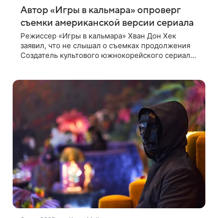
Автор «Игры в кальмара» опроверг
съемки американской версии сериала
Режиссер «Игры в кальмара» Хван Дон Хек
заявил, что не слышал о съемках продолжения
Создатель культового южнокорейского сериала
«Игра в кальмара» Хван Дон Хек опроверг слухи
о том, что концовка третьего сезона шоу