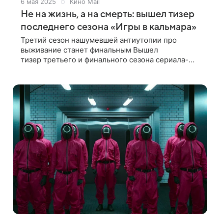
6 мая 2025
Кино Mail
Не на жизнь, а на смерть: вышел тизер
последнего сезона «Игры в кальмара»
Третий сезон нашумевшей антиутопии про
выживание станет финальным Вышел
тизер третьего и финального сезона сериала-
сенсации «Игра в кальмара». Третий сезон
популярной дорамы снимался одновременно
со вторым и стартует