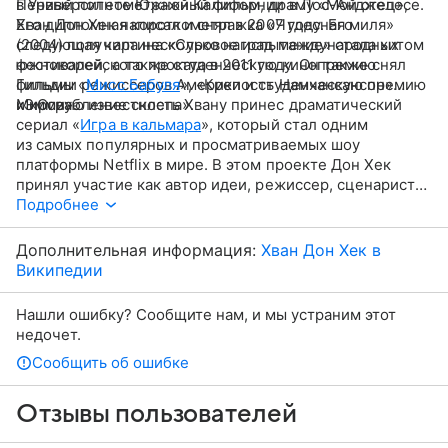
в Университете Южной Калифорнии в Лос-Анджелесе.
Первый полнометражный фильм, драму «Мой отец»,
Его дипломная короткометражка «Чудесная миля»
Хван Дон Хек написал и снял в 2007 году. Его
(2004) получила несколько наград международных
следующая картина «Суровое испытание» стала хитом
фестивалей, а также студенческую кинопремию
южнокорейского проката в 2011 году. Он также снял
Гильдии режиссеров Америки и студенческую премию
фильмы «
Мисс Бабуля
», «Крепость Намхансансон»
«Эмми».
и «Ограбление склепа».
Мировую известность Хвану принес драматический
сериал «
Игра в кальмара
», который стал одним
из самых популярных и просматриваемых шоу
платформы Netflix в мире. В этом проекте Дон Хек
принял участие как автор идеи, режиссер, сценарист
и продюсер.
Подробнее
Дополнительная информация:
Хван Дон Хек в
Википедии
Нашли ошибку? Сообщите нам, и мы устраним этот
недочет.
Сообщить об ошибке
Отзывы пользователей