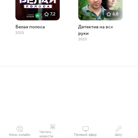
7,2
6,8
Белая полоса
Детектив на все
2025
руки
2023
Читать
Кино онлайн
Прямой эфир
Шоу
новости