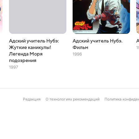
Адский учитель Нубэ:
Адский учитель Нубэ.
А
Жуткие каникулы!
Фильм
1
Легенда Моря
1996
подозрения
1997
Редакция
О технологиях рекомендаций
Политика конфиде