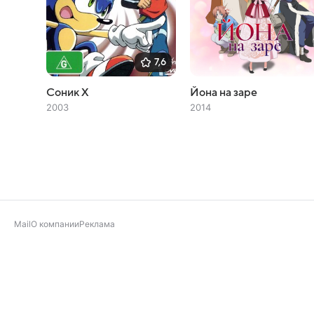
7,6
Соник X
Йона на заре
2003
2014
Mail
О компании
Реклама