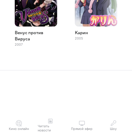
Венус против
Карин
2005
Вируса
2007
Читать
Кино онлайн
Прямой эфир
Шоу
новости