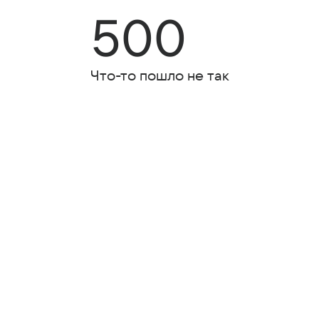
500
Что-то пошло не так