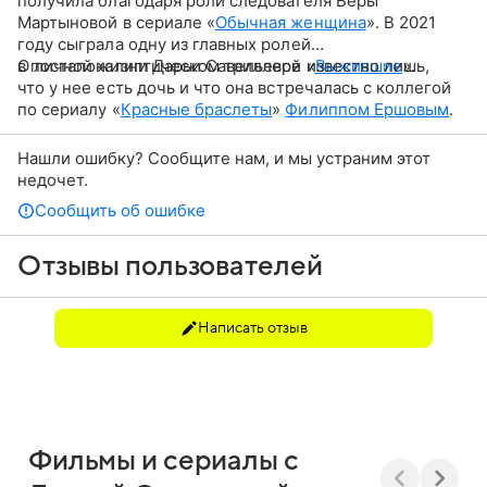
получила благодаря роли следователя Веры
Мартыновой в сериале «
Обычная женщина
». В 2021
году сыграла одну из главных ролей
в постапокалиптическом триллере «
О личной жизни Дарьи Савельевой известно лишь,
Выжившие
».
что у нее есть дочь и что она встречалась с коллегой
по сериалу «
Красные браслеты
»
Филиппом Ершовым
.
Нашли ошибку? Сообщите нам, и мы устраним этот
недочет.
Сообщить об ошибке
Отзывы пользователей
Написать отзыв
Фильмы и сериалы с