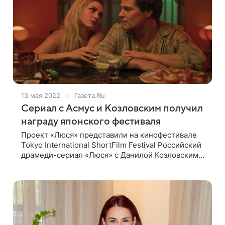
13 мая 2022
Газета.Ru
Сериал с Асмус и Козловским получил
награду японского фестиваля
Проект «Люся» представили на кинофестивале
Tokyo International ShortFilm Festival Российский
драмеди-сериал «Люся» с Данилой Козловским и
Кристиной Асмус получил специальный
поощрительный приз жюри японского
кинофестиваля