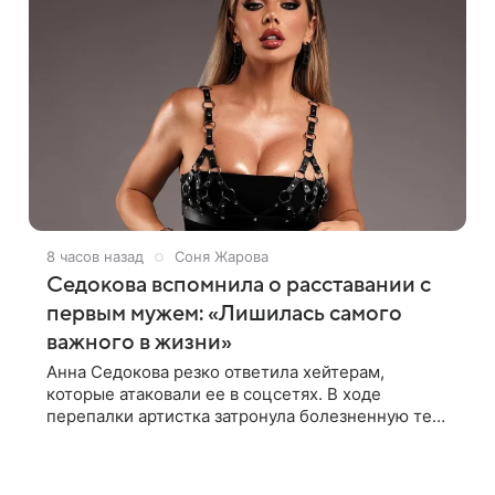
8 часов назад
Соня Жарова
Седокова вспомнила о расставании с
первым мужем: «Лишилась самого
важного в жизни»
Анна Седокова резко ответила хейтерам,
которые атаковали ее в соцсетях. В ходе
перепалки артистка затронула болезненную тему
первого брака и заявила, что чужие судьбы — не
ее зона ответственности. От Валентина