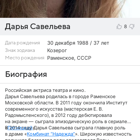
Дарья Савельева
8
30 декабря
1988 / 37 лет
Дата рождения
Козерог
Знак зодиака
Раменское, СССР
Место рождения
Биография
Российская актриса театра и кино.
Дарья Савельева родилась в городе Раменское
Московской области. В 2011 году окончила Институт
современного искусства (мастерская Е. В.
Радомысленского), в 2012 году дебютировала
на экране — сыграла эпизодическую роль в сериале
«
В 2014 году Дарья Савельева сыграла главную роль
Пятницкий
».
в драме «
Комбинат “Надежда”
». Широкую известность