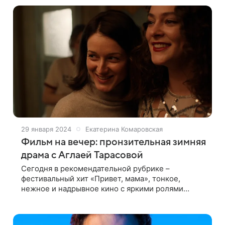
«Metropol Гранд Отель Геленджик» состоялось
29 января 2024
Екатерина Комаровская
Фильм на вечер: пронзительная зимняя
драма с Аглаей Тарасовой
Сегодня в рекомендательной рубрике –
фестивальный хит «Привет, мама», тонкое,
нежное и надрывное кино с яркими ролями
талантливых актрис 36-летняя Кира, работающая
в колл-центре аэропорта Пулково, живет вместе
с младшей