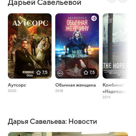
Дарьей Савельевой
7,5
7,5
Аутсорс
Обычная женщина
Комбинат
2025
2018
«Надежда»
2014
Дарья Савельева: Новости