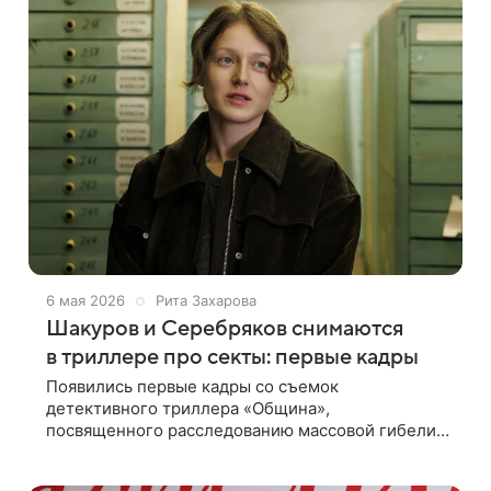
6 мая 2026
Рита Захарова
Шакуров и Серебряков снимаются
в триллере про секты: первые кадры
Появились первые кадры со съемок
детективного триллера «Община»,
посвященного расследованию массовой гибели
членов тайной секты. Следствие будут вести
герои Александра Ильина-мл. и Дарьи