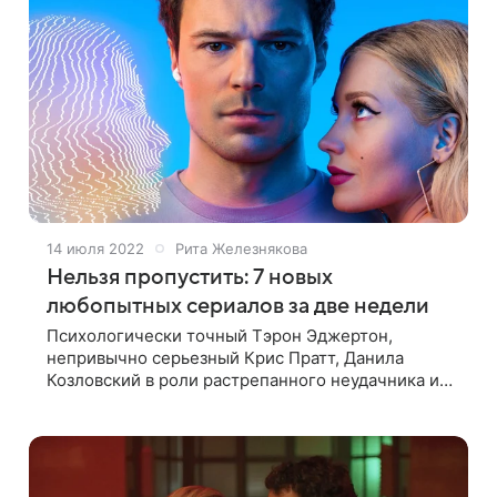
14 июля 2022
Рита Железнякова
Нельзя пропустить: 7 новых
любопытных сериалов за две недели
Психологически точный Тэрон Эджертон,
непривычно серьезный Крис Пратт, Данила
Козловский в роли растрепанного неудачника и
другие актеры, расширившие амплуа, — в нашей
подборке самых заметных сериалов первой
половины