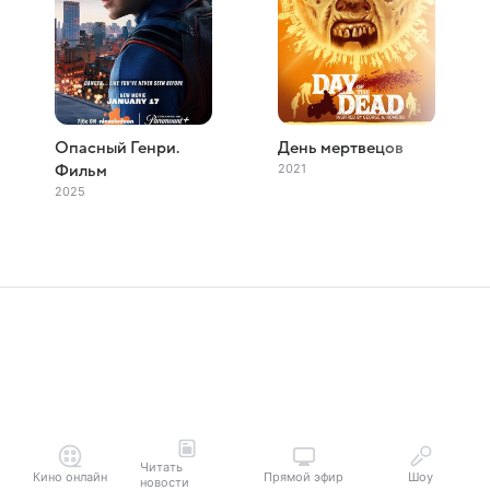
Опасный Генри.
День мертвецов
2021
Фильм
2025
Читать
Кино онлайн
Прямой эфир
Шоу
новости