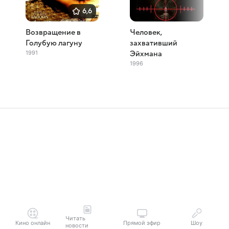
6,6
Возвращение в
Человек,
Голубую лагуну
захвативший
1991
Эйхмана
1996
Читать
Кино онлайн
Прямой эфир
Шоу
новости