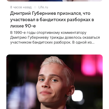
8 часов назад
Life.ru
Дмитрий Губерниев признался, что
участвовал в бандитских разборках в
лихие 90-е
В 1990-е годы спортивному комментатору
Дмитрию Губерниеву трижды довелось оказаться
участником бандитских разборок. В одной из
таких ситуаций ему выдали тяжелый предмет и
приказали вступить в драку, однако он