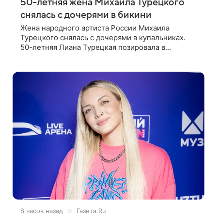
50-летняя жена Михаила Турецкого
снялась с дочерями в бикини
Жена народного артиста России Михаила
Турецкого снялась с дочерями в купальниках.
50-летняя Лиана Турецкая позировала в
крошечном черном бикини на пляже в Италии.
Ее старшая дочь Сарина для отдыха выбрала
бандо
8 часов назад
Газета.Ru