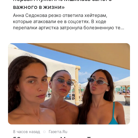
важного в жизни»
Анна Седокова резко ответила хейтерам,
которые атаковали ее в соцсетях. В ходе
перепалки артистка затронула болезненную тему
первого брака и заявила, что чужие судьбы — не
ее зона ответственности. От Валентина
8 часов назад
Газета.Ru