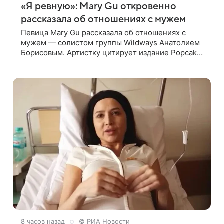
«Я ревную»: Mary Gu откровенно
рассказала об отношениях с мужем
Певица Mary Gu рассказала об отношениях с
мужем — солистом группы Wildways Анатолием
Борисовым. Артистку цитирует издание Popcake.
По словам певицы, залог любви — это принять
недостатки другого человека. Также
8 часов назад
© РИА Новости