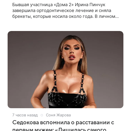
Бывшая участница «Дома 2» Ирина Пинчук
завершила ортодонтическое лечение и сняла
брекеты, которые носила около года. В личном
блоге звезда опубликовала видео из кабинета
стоматолога, где показала процесс снятия
7 часов назад
Соня Жарова
Седокова вспомнила о расставании с
первым мужем: «Лишилась самого