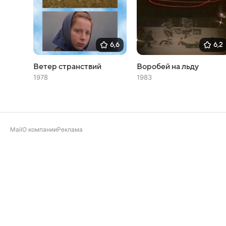
6,6
6,2
Ветер странствий
Воробей на льду
1978
1983
Mail
О компании
Реклама