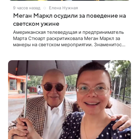
9 часов назад
Елена Нужная
Меган Маркл осудили за поведение на
светском ужине
Американская телеведущая и предприниматель
Марта Стюарт раскритиковала Меган Маркл за
манеры на светском мероприятии. Знаменитость
поделилась деталями личной встречи с
герцогиней Сассекской, пишет PageSix. По