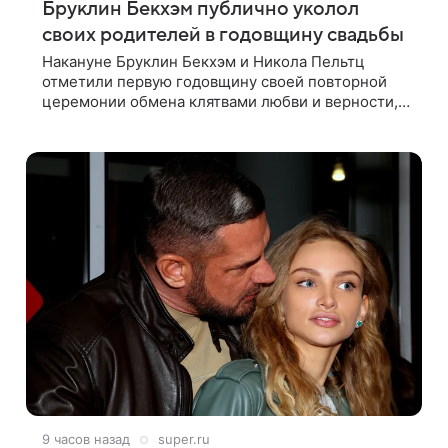
Бруклин Бекхэм публично уколол
своих родителей в годовщину свадьбы
Накануне Бруклин Бекхэм и Никола Пельтц
отметили первую годовщину своей повторной
церемонии обмена клятвами любви и верности,
на которую не позвали никого из клана Бекхэм.
По словам инсайдеров, пара считает это
9 часов назад
super.ru