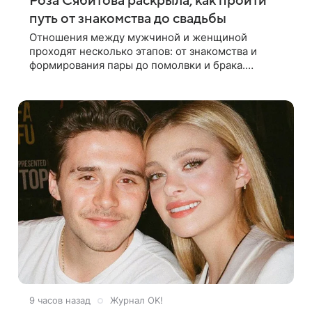
Роза Сябитова раскрыла, как пройти
путь от знакомства до свадьбы
Отношения между мужчиной и женщиной
проходят несколько этапов: от знакомства и
формирования пары до помолвки и брака.
Ошибки часто начинаются тогда, когда один из
партнеров требует от другого слишком многого,
9 часов назад
Журнал OK!