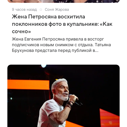
9 часов назад
Соня Жарова
Жена Петросяна восхитила
поклонников фото в купальнике: «Как
сочно»
Жена Евгения Петросяна привела в восторг
подписчиков новым снимком с отдыха. Татьяна
Брухунова предстала перед публикой в
эффектном черно-сиреневом монокини, позируя
прямо в бассейне. «Ох, как сочно», «Татьяна,