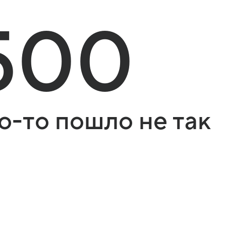
500
о-то пошло не так