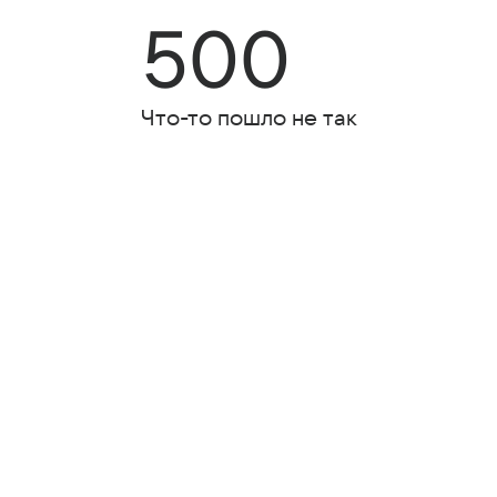
500
Что-то пошло не так