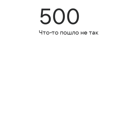
500
Что-то пошло не так