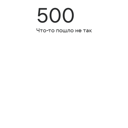
500
Что-то пошло не так