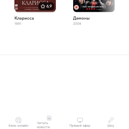
6,9
Кларисса
Демоны
1991
2009
Читать
Кино онлайн
Прямой эфир
Шоу
новости