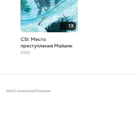
7,8
СSI: Место
преступления Майами
2002
Mail
О компании
Реклама