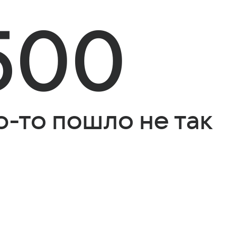
500
о-то пошло не так