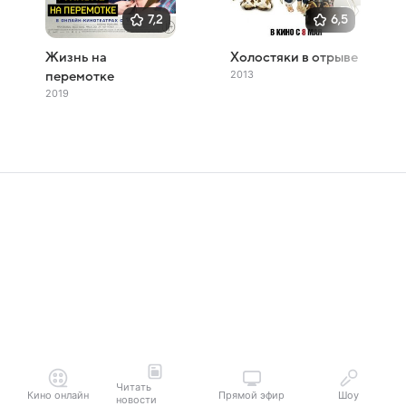
7,2
6,5
Жизнь на
Холостяки в отрыве
2013
перемотке
2019
Читать
Кино онлайн
Прямой эфир
Шоу
новости