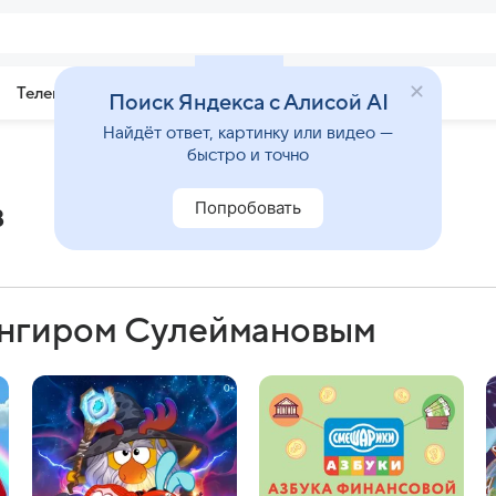
Телепрограмма
Звезды
Поиск Яндекса с Алисой AI
Найдёт ответ, картинку или видео —
быстро и точно
в
Попробовать
ангиром Сулеймановым