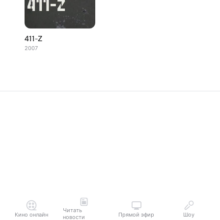
411-Z
2007
Читать
Кино онлайн
Прямой эфир
Шоу
новости