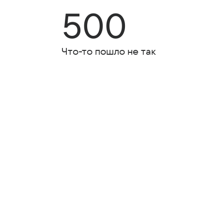
500
Что-то пошло не так