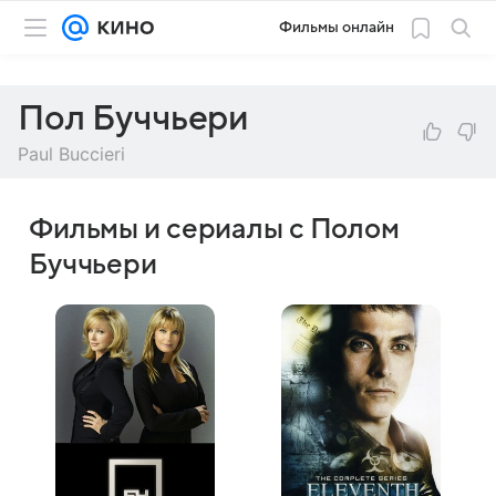
Фильмы онлайн
Пол Буччьери
Paul Buccieri
Фильмы и сериалы с Полом
Буччьери