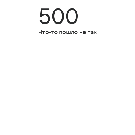
500
Что-то пошло не так