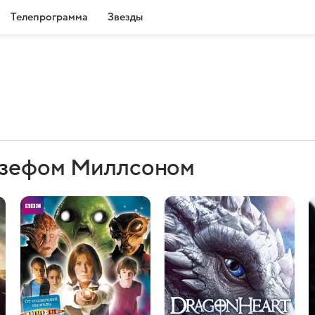
Телепрограмма
Звезды
озефом Миллсоном