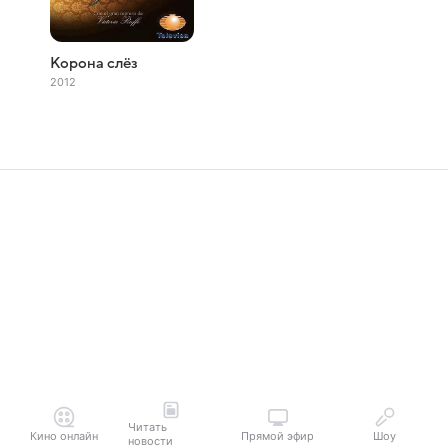
Корона слёз
2012
Читать
Кино онлайн
Прямой эфир
Шоу
новости