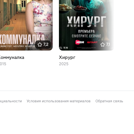
7,2
7,1
Коммуналка
Хирург
Успе
015
2025
2024
нциальности
Условия использования материалов
Обратная связь