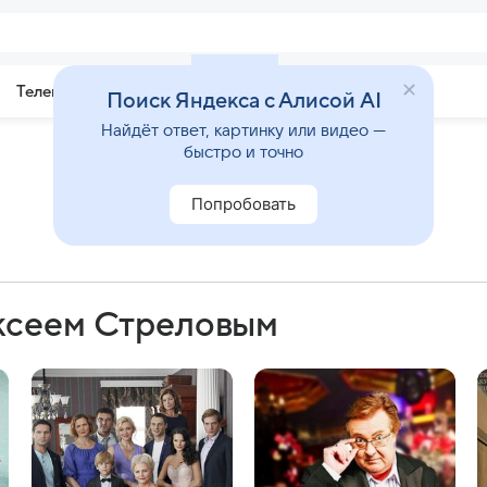
Телепрограмма
Звезды
Поиск Яндекса с Алисой AI
Найдёт ответ, картинку или видео —
быстро и точно
Попробовать
ксеем Стреловым