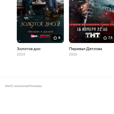
8
7,5
Золотое дно
Перевал Дятлова
2024
2020
Mail
О компании
Реклама