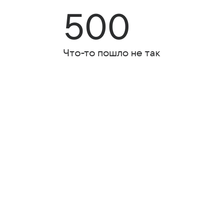
500
Что-то пошло не так