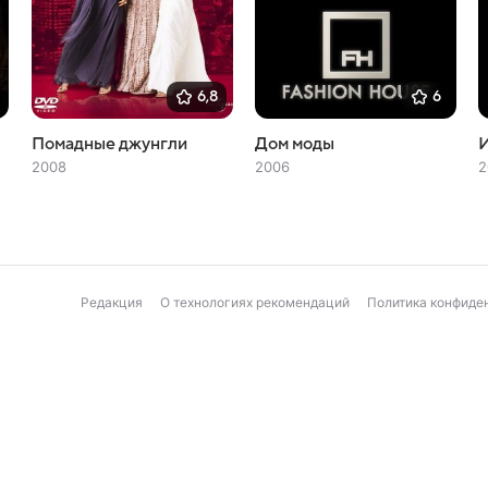
6,8
6
Помадные джунгли
Дом моды
2008
2006
2
Редакция
О технологиях рекомендаций
Политика конфиде