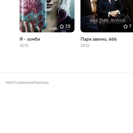
7,5
7
Я – зомби
Парк авеню, 666
2015
2012
Mail
О компании
Реклама