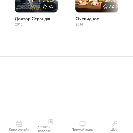
7,5
7,2
Доктор Стрэндж
Очевидное
2016
2014
Читать
Кино онлайн
Прямой эфир
Шоу
новости